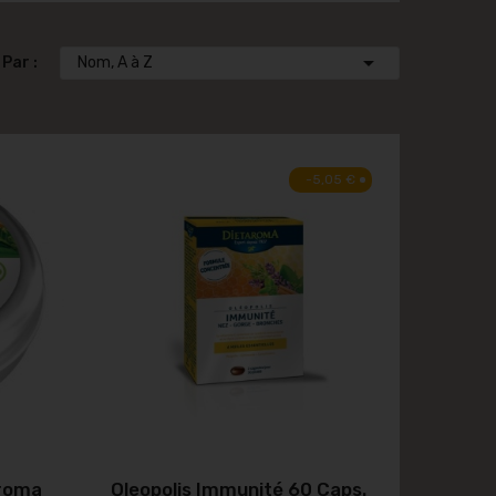

 Par :
Nom, A à Z
-5,05 €
aroma
Oleopolis Immunité 60 Caps.