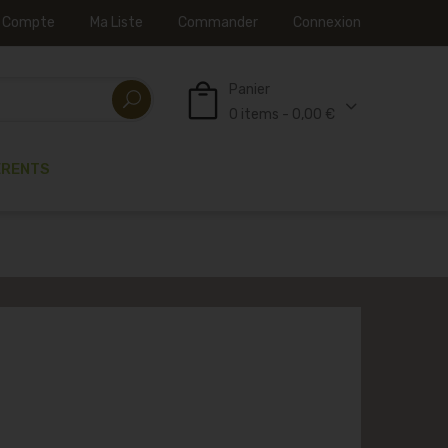
 Compte
Ma Liste
Commander
Connexion
Panier
0 items - 0,00 €
ÉRENTS