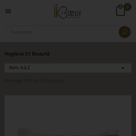
0

Hygiène Et Beauté

Nom, A à Z
Affichage 1-89 de 89 article(s)